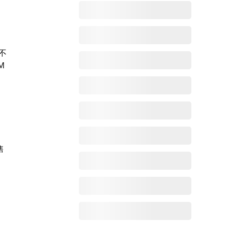
不
M
售