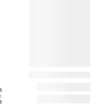
Zoho百科
系
业
能