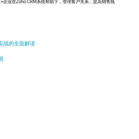
0万+企业在Zoho CRM系统帮助下，管理客户关系，提高销售线
实战的全面解读
用