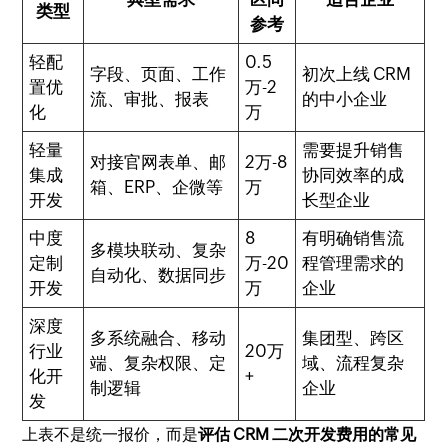
类型
参考
轻配
0.5
字段、页面、工作
初次上线 CRM
置优
万-2
流、审批、报表
的中小企业
化
万
轻量
需要提升销售
对接官网表单、邮
2万-8
集成
协同效率的成
箱、ERP、企微等
万
开发
长型企业
中度
8
有明确销售流
多模块联动、复杂
定制
万-20
程管理需求的
自动化、数据同步
开发
万
企业
深度
多系统融合、移动
集团型、跨区
行业
20万
端、复杂权限、定
域、流程复杂
化开
+
制逻辑
企业
发
上表不是统一报价，而是
评估 CRM 二次开发费用的常见