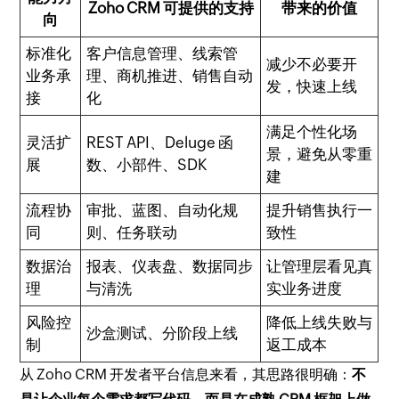
Zoho CRM 可提供的支持
带来的价值
向
标准化
客户信息管理、线索管
减少不必要开
业务承
理、商机推进、销售自动
发，快速上线
接
化
满足个性化场
灵活扩
REST API、Deluge 函
景，避免从零重
展
数、小部件、SDK
建
流程协
审批、蓝图、自动化规
提升销售执行一
同
则、任务联动
致性
数据治
报表、仪表盘、数据同步
让管理层看见真
理
与清洗
实业务进度
风险控
降低上线失败与
沙盒测试、分阶段上线
制
返工成本
从 Zoho CRM 开发者平台信息来看，其思路很明确：
不