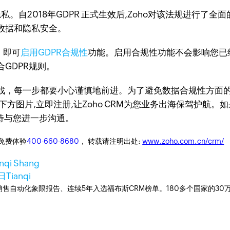
私。自2018年GDPR 正式生效后,Zoho对该法规进行了
数据和隐私安全。
，即可
启用GDPR合规性
功能。启用合规性功能不会影响您已
GDPR规则。
战，每一步都要小心谨慎地前进。为了避免数据合规性方面的
方图片,立即注册,让Zoho CRM为您业务出海保驾护航。如
问期待与您进一步沟通。
迎免费体验
400-660-8680
， 转载请注明出处:
www.zoho.com.cn/crm/
anqi Shang
2日
Tianqi
ner销售自动化象限报告、连续5年入选福布斯CRM榜单。180多个国家的3