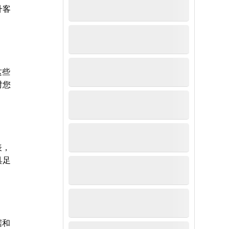
升客
这些
对您
表，
具足
据和