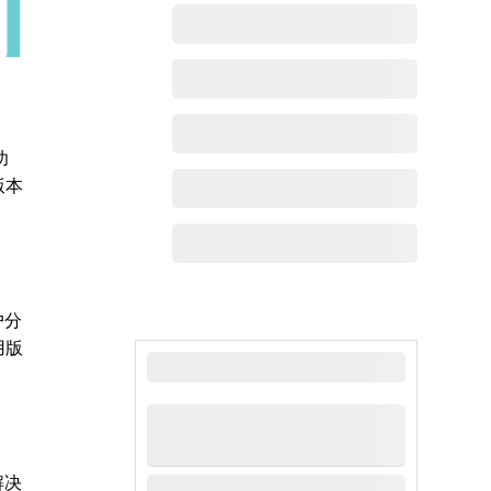
功
版本
户分
用版
最新动态
解决