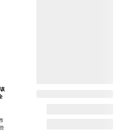
估该
Zoho百科
全
市
些