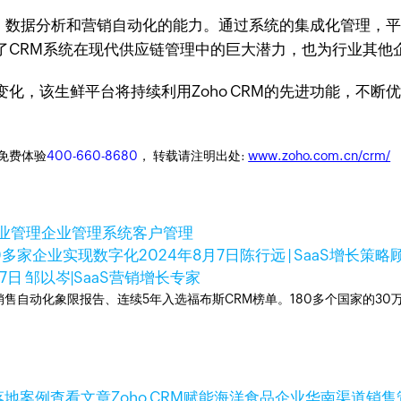
管理、数据分析和营销自动化的能力。通过系统的集成化管理
了CRM系统在现代供应链管理中的巨大潜力，也为行业其他
化，该生鲜平台将持续利用Zoho CRM的先进功能，不断
迎免费体验
400-660-8680
， 转载请注明出处:
www.zoho.com.cn/crm/
业管理
企业管理系统
客户管理
0多家企业实现数字化
2024年8月7日
陈行远 | SaaS增长策略顾
月7日
邹以岑|SaaS营销增长专家
ner销售自动化象限报告、连续5年入选福布斯CRM榜单。180多个国家的3
查看文章
Zoho CRM赋能海洋食品企业华南渠道销