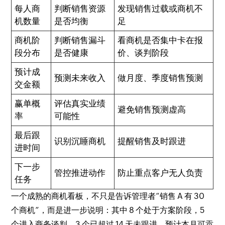
每人商
判断销售资源
发现销售过载或商机不
机数量
是否均衡
足
商机阶
判断销售漏斗
看商机是否集中卡在报
段分布
是否健康
价、谈判阶段
预计成
预测未来收入
做月度、季度销售预测
交金额
赢单概
评估真实业绩
避免销售预测虚高
率
可能性
最后跟
识别沉睡商机
提醒销售及时跟进
进时间
下一步
管控推进动作
防止重点客户无人负责
任务
一个成熟的商机看板，不只是告诉管理者“销售 A 有 30
个商机”，而是进一步说明：其中 8 个处于方案阶段，5
个进入商务谈判，3 个已超过 14 天未跟进，预计本月可贡