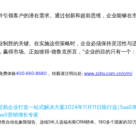
并引领客户的潜在需求。通过创新和超前思维，企业能够在
业制胜的关键。在实施这些策略时，企业必须保持灵活性与
，赢得市场。正如彼得·德鲁克所言，“企业的目的只有一个
迎免费体验
400-660-8680
， 转载请注明出处:
www.zoho.com.cn/crm/
跨境贸易企业打造一站式解决方案
2024年11月11日
陈行远 | Saa
aaS营销增长专家
ner销售自动化象限报告、连续5年入选福布斯CRM榜单。180多个国家的3