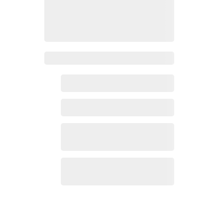
Zoho 热点