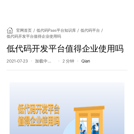
官网首页
/
低代码Paas平台知识库
/
低代码平台
/
低代码开发平台值得企业使用吗
低代码开发平台值得企业使用吗
2021-07-23
373 阅读量
2 分钟
Qian