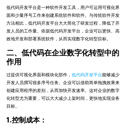
低代码开发平台是一种软件开发工具，用户可运用可视化界
面和少量序号工作来创建系统软件和软件。与传统软件开发
方法相比，低代码开发平台大大简化了研发过程，降低了开
发人员的工作量。依据低代码开发平台，企业可以更快、高
效地开发和部署系统软件，从而实现数字化转型目标。
二、低代码在企业数字化转型中的
作用
过提供可视化界面和模块化部件，
低代码开发平台
能够减少
开发人员撰写很多序号任务。企业可以借助简单拖拽效果来
创建应用程序的差别，从而加快开发速率。这对企业的数字
化转型尤为重要，可以大大减少上架时间，更快地实现业务
目标。
1.控制成本：