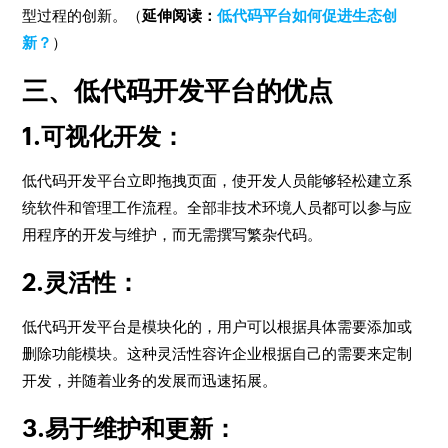
型过程的创新。（
延伸阅读：
低代码平台如何促进生态创
新？
）
三、低代码开发平台的优点
1.可视化开发：
低代码开发平台立即拖拽页面，使开发人员能够轻松建立系
统软件和管理工作流程。全部非技术环境人员都可以参与应
用程序的开发与维护，而无需撰写繁杂代码。
2.灵活性：
低代码开发平台是模块化的，用户可以根据具体需要添加或
删除功能模块。这种灵活性容许企业根据自己的需要来定制
开发，并随着业务的发展而迅速拓展。
3.易于维护和更新：