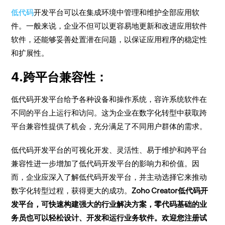
低代码
开发平台可以在集成环境中管理和维护全部应用软
件。一般来说，企业不但可以更容易地更新和改进应用软件
软件，还能够妥善处置潜在问题，以保证应用程序的稳定性
和扩展性。
4.跨平台兼容性：
低代码开发平台给予各种设备和操作系统，容许系统软件在
不同的平台上运行和访问。这为企业在数字化转型中获取跨
平台兼容性提供了机会，充分满足了不同用户群体的需求。
低代码开发平台的可视化开发、灵活性、易于维护和跨平台
兼容性进一步增加了低代码开发平台的影响力和价值。因
而，企业应深入了解低代码开发平台，并主动选择它来推动
数字化转型过程，获得更大的成功。
Zoho Creator低代码开
发平台，可快速构建强大的行业解决方案，零代码基础的业
务员也可以轻松设计、开发和运行业务软件。欢迎您注册试