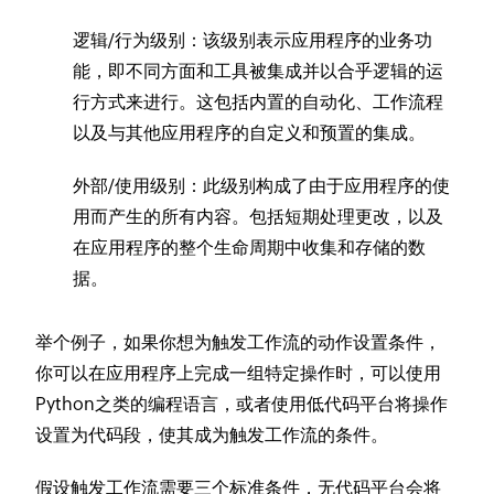
逻辑/行为级别：该级别表示应用程序的业务功
能，即不同方面和工具被集成并以合乎逻辑的运
行方式来进行。这包括内置的自动化、工作流程
以及与其他应用程序的自定义和预置的集成。
外部/使用级别：此级别构成了由于应用程序的使
用而产生的所有内容。包括短期处理更改，以及
在应用程序的整个生命周期中收集和存储的数
据。
举个例子，如果你想为触发工作流的动作设置条件，
你可以在应用程序上完成一组特定操作时，可以使用
Python之类的编程语言，或者使用低代码平台将操作
设置为代码段，使其成为触发工作流的条件。
假设触发工作流需要三个标准条件，无代码平台会将