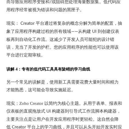
而导致应用程序变慢和
或阻碍您处理海量数据集。低代码应
/
用程序经常被视为错误和问题的黑匣子。
现实：
平台通过将复杂的概念分解为简单的配置，抽
Creator
象了应用程序构建过程的所有领域
从构建
到创建仪表
——
UI
板再到自动化工作流。这
减少了开发人员可能犯的设计错
误，充当了开发的护栏
。您的应用程序的性能也可以使用该
平台进行定期审核。
误解
4
：专有的低代码工具具有陡峭的学习曲线
另一个常见的误解是，使用新工具需要花费大量时间和精力
才能熟悉，这可能会导致实施延迟。
现实：
Zoho Creator
以简约为核心主题
。从用于表单、报表和
仪表板的直观拖放式
构建器到引导式工作流脚本构建器，
UI
主要关注点是让用户在开发应用程序时更轻松。这自然会降
低
平台上的学习曲线，并且可以从头开始开发实时应
Creator