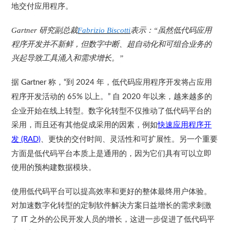
地交付应用程序。
Gartner
研究副总裁
Fabrizio Biscotti
表示：
“
虽然低代码应用
程序开发并不新鲜，但数字中断、超自动化和可组合业务的
兴起导致工具涌入和需求增长。
”
据
称，
到
年，低代码应用程序开发将占应用
Gartner
“
2024
程序开发活动的
以上。
自
年以来，越来越多的
65%
”
2020
企业开始在线上转型。数字化转型不仅推动了低代码平台的
采用，而且还有其他促成采用的因素，例如
快速应用程序开
发
、更快的交付时间、灵活性和可扩展性。另一个重要
(RAD)
方面是低代码平台本质上是通用的，因为它们具有可以立即
使用的预构建数据模块。
使用低代码平台可以提高效率和更好的整体最终用户体验。
对加速数字化转型的定制软件解决方案日益增长的需求刺激
了
之外的公民开发人员的增长，这进一步促进了低代码平
IT