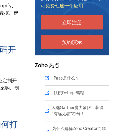
pify、
可免费创建一个应用
务数据。定
立即注册
预约演示
代码开
Zoho 热点
Paas是什么？
业定制开
、采购、制
认识Deluge编程
入选Gartner魔力象限，获得
“有远见者”称号！
如何打
为什么选择Zoho Creator而非