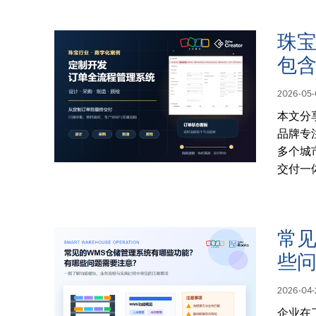
珠
包
2026-05-
本文分
品牌专
多个城
交付一
常见
些
2026-04-
企业在