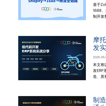
基于Zo
168
制开发
摩托
发
2026-05-
本文将
发ER
造、质
制造