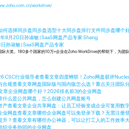
www.zoho.com.cn/workdrive/
如何选择同步盘
同步盘选型
十大同步盘排行
文件同步盘哪个
5年8月20日
孙淑敏 | SaaS网盘产品专家 Shang
1日
孙淑敏 | SaaS网盘产品专家
多次荣获国际大奖。180多个国家的10万+企业在Zoho WorkDrive的帮
查看文章
四度蝉联！Zoho网盘获评Nucleus
查看文章
网盘国际版与国内版怎么选？重点关注团队
文章
企业网盘哪个好？2026排名前3的企业网盘
章
什么是公共网盘，怎么创建公共网盘账号
查看文章
企业共享网盘：让员工经验变成企业可复用数
查看文章
哪些企业网盘可以免登录下载？无需注册
查看文章
有哪些办公神器，可以让打工人的工作效率
组织业务协同的企业网盘