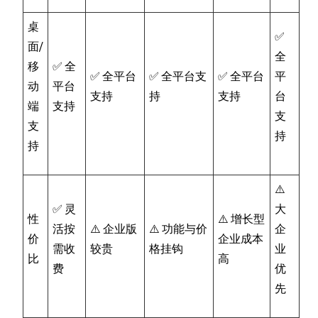
桌
✅
面/
全
移
✅ 全
✅ 全平台
✅ 全平台支
✅ 全平台
平
动
平台
支持
持
支持
台
端
支持
支
支
持
持
⚠️
✅ 灵
大
性
⚠️ 增长型
活按
⚠️ 企业版
⚠️ 功能与价
企
价
企业成本
需收
较贵
格挂钩
业
比
高
费
优
先