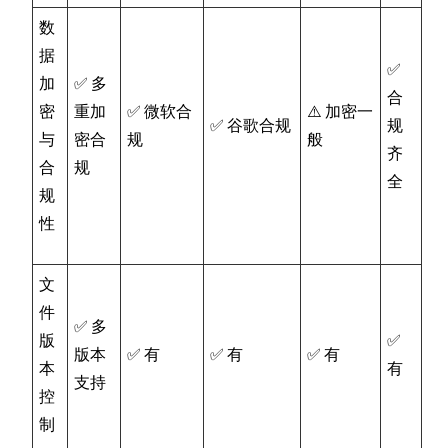
数
据
✅
加
✅ 多
合
密
重加
✅ 微软合
⚠️ 加密一
✅ 谷歌合规
规
与
密合
规
般
齐
合
规
全
规
性
文
件
✅ 多
版
✅
版本
✅ 有
✅ 有
✅ 有
本
有
支持
控
制