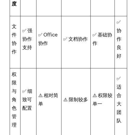
度
✅
文
✅ 强
协
件
✅ Office
✅ 基础协
协作
✅ 文档协作
作
协
协作
作
支持
良
作
好
权
✅
限
适
与
✅ 细
⚠️ 相对简
⚠️ 权限较
合
角
致可
⚠️ 限制较多
单
单一
大
色
配置
团
管
队
理