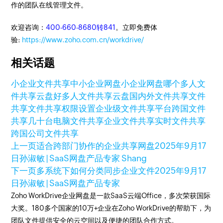
作的团队在线管理文件。
欢迎咨询：
400-660-8680转841
。立即免费体
验:
https://www.zoho.com.cn/workdrive/
相关话题
小企业文件共享
中小企业网盘
小企业网盘
哪个多人文
件共享云盘好
多人文件共享云盘
国内外文件共享
文件
共享
文件共享权限设置
企业级文件共享平台
跨国文件
共享
几十台电脑文件共享
企业文件共享
实时文件共享
跨国公司文件共享
上一页
适合跨部门协作的企业共享网盘
2025年9月17
日
孙淑敏 | SaaS网盘产品专家 Shang
下一页
多系统下如何分类同步企业文件
2025年9月17
日
孙淑敏 | SaaS网盘产品专家
Zoho WorkDrive企业网盘是一款SaaS云端Office，多次荣获国际
大奖。180多个国家的10万+企业在Zoho WorkDrive的帮助下，为
团队文件提供安全的云空间以及便捷的团队合作方式。