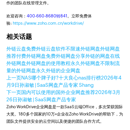
作的团队在线管理文件。
欢迎咨询：
400-660-8680转841
。立即免费体
验:
https://www.zoho.com.cn/workdrive/
相关话题
外链云盘
免费外链云盘软件
不限速外链网盘
外链网盘
推荐
付费外链网盘
免费外链网盘
分享外链的网盘
在线
外链网盘
外链网盘的使用教程
永久外链网盘
不限制流
量的外链网盘
永久外链的企业网盘
上一页
NAS哪个牌子好?十大良心nas排行榜
2026年4
月9日
孙淑敏 | SaaS网盘产品专家 Shang
下一页
国内可以使用的国外企业网盘推荐
2026年3月
26日
孙淑敏 | SaaS网盘产品专家
Zoho WorkDrive企业网盘是一款SaaS云端Office，多次荣获国际
大奖。180多个国家的10万+企业在Zoho WorkDrive的帮助下，为
团队文件提供安全的云空间以及便捷的团队合作方式。