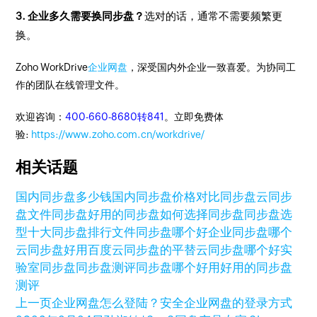
3. 企业多久需要换同步盘？
选对的话，通常不需要频繁更
换。
Zoho WorkDrive
企业网盘
，深受国内外企业一致喜爱。为协同工
作的团队在线管理文件。
欢迎咨询：
400-660-8680转841
。立即免费体
验:
https://www.zoho.com.cn/workdrive/
相关话题
国内同步盘多少钱
国内同步盘价格对比
同步盘
云同步
盘
文件同步盘
好用的同步盘
如何选择同步盘
同步盘选
型
十大同步盘排行
文件同步盘哪个好
企业同步盘
哪个
云同步盘好用
百度云同步盘的平替
云同步盘哪个好
实
验室同步盘
同步盘测评
同步盘哪个好用
好用的同步盘
测评
上一页
企业网盘怎么登陆？安全企业网盘的登录方式