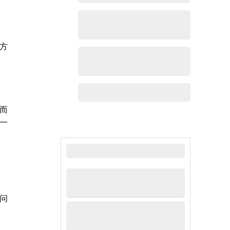
方
而
一
最新新闻
问