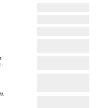
精
问
就