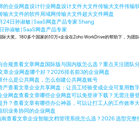
师的企业网盘
设计行业网盘
设计文件
大文件传输
大文件传输
传输大文件的软件
局域网传输大文件
超大文件网盘
月24日
孙淑敏 | SaaS网盘产品专家 Shang
4日
孙淑敏 | SaaS网盘产品专家
多次荣获国际大奖。180多个国家的10万+企业在Zoho WorkDrive的帮
查看文章
网盘国际版与国内版怎么选？重点关注团队
文章
企业网盘哪个好？2026排名前3的企业网盘
章
什么是公共网盘，怎么创建公共网盘账号
查看文章
企业共享网盘：让员工经验变成企业可复用数
查看文章
哪些企业网盘可以免登录下载？无需注册
查看文章
有哪些办公神器，可以让打工人的工作效率
组织业务协同的企业网盘
查看文章
企业智能文档管理系统怎么选？2026 选型完整