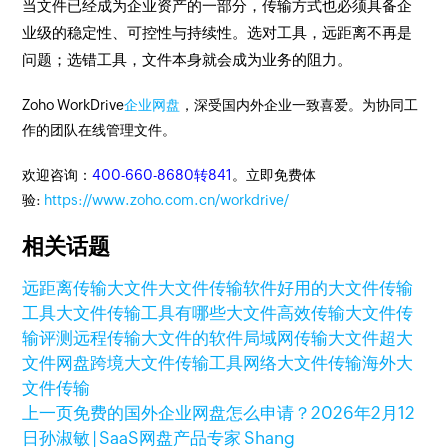
当文件已经成为企业资产的一部分，传输方式也必须具备企
业级的稳定性、可控性与持续性。选对工具，远距离不再是
问题；选错工具，文件本身就会成为业务的阻力。
Zoho WorkDrive
企业网盘
，深受国内外企业一致喜爱。为协同工
作的团队在线管理文件。
欢迎咨询：
400-660-8680转841
。立即免费体
验:
https://www.zoho.com.cn/workdrive/
相关话题
远距离传输大文件
大文件传输软件
好用的大文件传输
工具
大文件传输工具有哪些
大文件高效传输
大文件传
输评测
远程传输大文件的软件
局域网传输大文件
超大
文件网盘
跨境大文件传输工具
网络大文件传输
海外大
文件传输
上一页
免费的国外企业网盘怎么申请？
2026年2月12
日
孙淑敏 | SaaS网盘产品专家 Shang