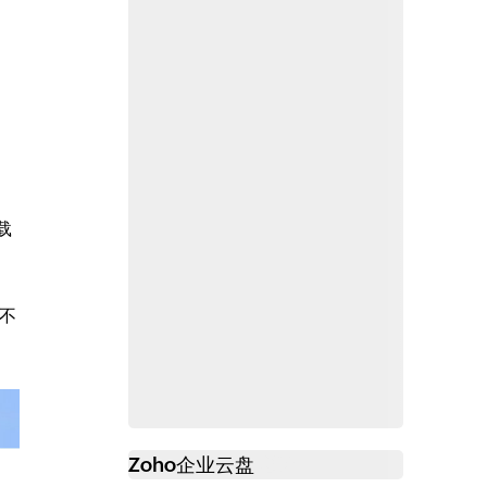
载
不
Zoho
企业云盘
必读