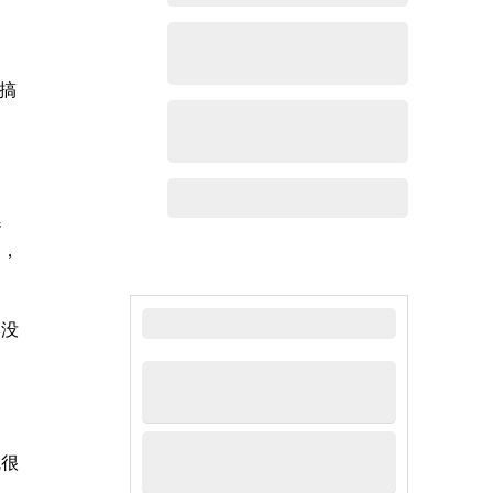
搞
器
遍，
越
最新新闻
本没
就很