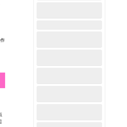
审
协作
问
点
起