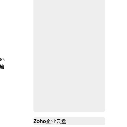
0G
输
Zoho
企业云盘
必读