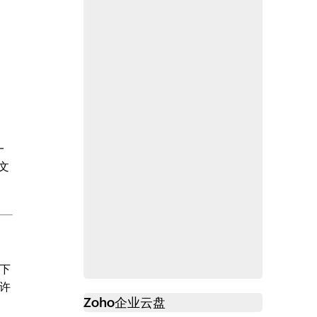
一
文
下
许
Zoho
企业云盘
必读