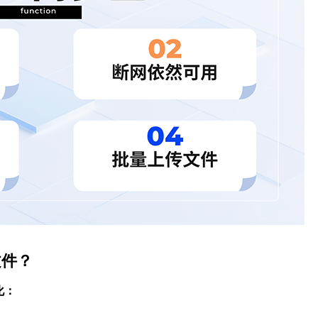
文件？
化：