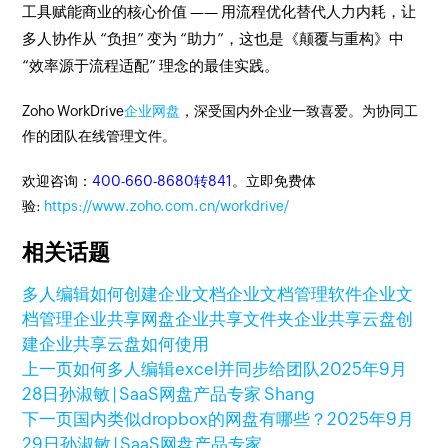
工具赋能商业的核心价值 —— 用流程优化替代人力内耗，让
多人协作从 “负担” 变为 “助力”，这也是《颠覆与重构》中
“效率源于流程适配” 理念的最佳实践。
Zoho WorkDrive
企业网盘
，深受国内外企业一致喜爱。为协同工
作的团队在线管理文件。
欢迎咨询：
400-660-8680转841
。立即免费体
验:
https://www.zoho.com.cn/workdrive/
相关话题
多人编辑
如何创建企业文档
企业文档管理软件
企业文
档管理
企业共享网盘
企业共享文件夹
企业共享云盘创
建
企业共享云盘如何使用
上一页
如何多人编辑excel并同步给团队
2025年9月
28日
孙淑敏 | SaaS网盘产品专家 Shang
下一页
国内类似dropbox的网盘有哪些？
2025年9月
29日
孙淑敏 | SaaS网盘产品专家