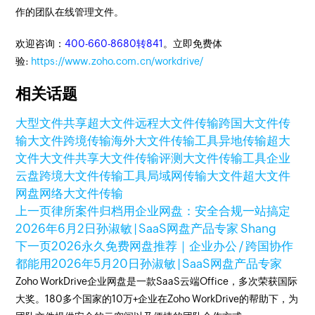
作的团队在线管理文件。
欢迎咨询：
400-660-8680转841
。立即免费体
验:
https://www.zoho.com.cn/workdrive/
相关话题
大型文件共享
超大文件
远程大文件传输
跨国大文件传
输
大文件跨境传输
海外大文件传输工具
异地传输超大
文件
大文件共享
大文件传输评测
大文件传输工具
企业
云盘
跨境大文件传输工具
局域网传输大文件
超大文件
网盘
网络大文件传输
上一页
律所案件归档用企业网盘：安全合规一站搞定
2026年6月2日
孙淑敏 | SaaS网盘产品专家 Shang
下一页
2026永久免费网盘推荐｜企业办公 / 跨国协作
都能用
2026年5月20日
孙淑敏 | SaaS网盘产品专家
Zoho WorkDrive企业网盘是一款SaaS云端Office，多次荣获国际
大奖。180多个国家的10万+企业在Zoho WorkDrive的帮助下，为