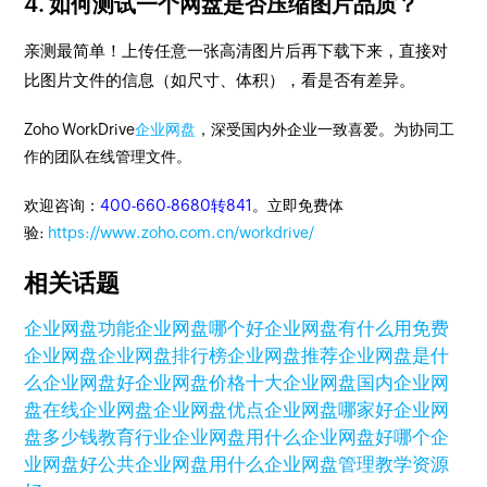
4. 如何测试一个网盘是否压缩图片品质？
亲测最简单！上传任意一张高清图片后再下载下来，直接对
比图片文件的信息（如尺寸、体积），看是否有差异。
Zoho WorkDrive
企业网盘
，深受国内外企业一致喜爱。为协同工
作的团队在线管理文件。
欢迎咨询：
400-660-8680转841
。立即免费体
验:
https://www.zoho.com.cn/workdrive/
相关话题
企业网盘功能
企业网盘哪个好
企业网盘有什么用
免费
企业网盘
企业网盘排行榜
企业网盘推荐
企业网盘是什
么
企业网盘好
企业网盘价格
十大企业网盘
国内企业网
盘
在线企业网盘
企业网盘优点
企业网盘哪家好
企业网
盘多少钱
教育行业企业网盘
用什么企业网盘好
哪个企
业网盘好
公共企业网盘
用什么企业网盘管理教学资源