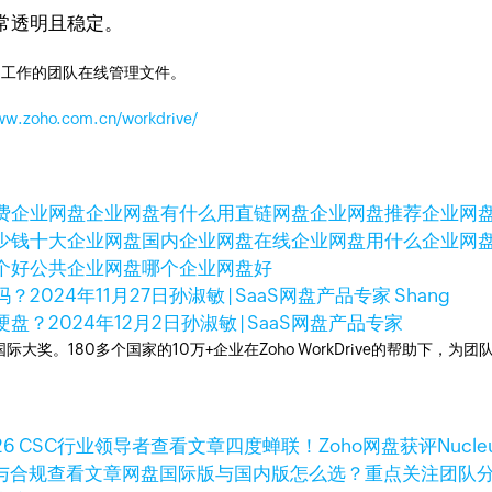
常透明且稳定。
同工作的团队在线管理文件。
www.zoho.com.cn/workdrive/
费企业网盘
企业网盘有什么用
直链网盘
企业网盘推荐
企业网
少钱
十大企业网盘
国内企业网盘
在线企业网盘
用什么企业网
个好
公共企业网盘
哪个企业网盘好
吗？
2024年11月27日
孙淑敏 | SaaS网盘产品专家 Shang
硬盘？
2024年12月2日
孙淑敏 | SaaS网盘产品专家
多次荣获国际大奖。180多个国家的10万+企业在Zoho WorkDrive的帮
查看文章
四度蝉联！Zoho网盘获评Nucleus
查看文章
网盘国际版与国内版怎么选？重点关注团队