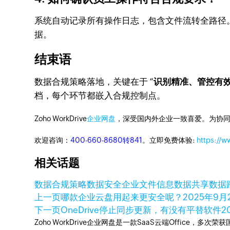
系统自动记录所有操作日志，包含文件流转全路径
据。
结束语
数据合规策略落地，关键在于 “
识别精准、管控有
档，每个环节都嵌入合规控制点。
Zoho WorkDrive
企业网盘
，深受国内外企业一致喜爱。为协
欢迎咨询：
400-660-8680转841
。立即免费体验:
https://
相关话题
数据合规策略
数据安全
企业文件信息数据共享
数据
上一页
哪款企业云盘用起来更安全呢？
2025年9月
下一页
OneDrive停止同步更新，有没有平替软件
2
Zoho WorkDrive企业网盘是一款SaaS云端Office，