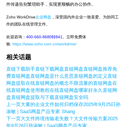
件传递告别繁琐助手，实现更顺畅的办公协作。
Zoho WorkDrive
企业网盘
，深受国内外企业一致喜爱。为协同工
作的团队在线管理文件。
欢迎咨询：
400-660-8680转841
。立即免费体
验:
https://www.zoho.com.cn/workdrive/
相关话题
直链下载助手
直链下载网盘
直链网盘
直链网盘推荐
免
费直链网盘
直链网盘是什么意思
直链网盘的定义
直链
网盘提取
在线直链网盘的概念
不限流量的直链网盘
在
线直链网盘使用教程
在线直链网盘哪家好
永久直链网
盘
直链网盘提取与下载
直链网盘安全吗
上一页
大量的企业文件如何归档保存
2025年9月25日
孙
淑敏 | SaaS网盘产品专家 Shang
下一页
大文件跨境传输老失败？大文件传输方案
2025
年9月26日
孙淑敏 | SaaS网盘产品专家