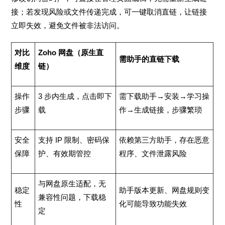
接；若发现风险或文件传递完成，可一键取消直链，让链接
立即失效，避免文件被非法访问。
对比
Zoho 网盘（原生直
需助手的直链下载
维度
链）
操作
3 步内生成，点击即下
需下载助手→安装→学习操
步骤
载
作→生成链接，步骤繁琐
安全
支持 IP 限制、密码保
依赖第三方助手，存在恶意
保障
护、有效期管控
程序、文件泄露风险
与网盘原生适配，无
稳定
助手版本更新、网盘规则变
兼容性问题，下载稳
性
化可能导致功能失效
定