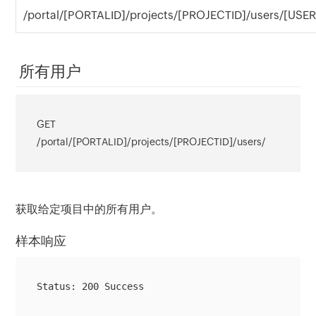
/portal/[PORTALID]/projects/[PROJECTID]/users/[USER
所有用户
GET
/portal/[PORTALID]/projects/[PROJECTID]/users/
获取给定项目中的所有用户。
样本响应
Status: 200 Success
