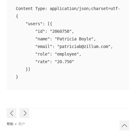
{

    "users": [{

        "id": "2060758",

        "name": "Patricia Boyle",

        "email": "patriciab@zillum.com",

        "role": "employee",

        "rate": "20.750"

    }]

}
帮助
»
用户