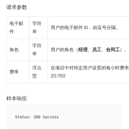
请求参数
电子邮
字符
用户的电子邮件 ID，由逗号分隔。
件
串
字符
角色
用户的角色（
经理
、
员工
、
合同工
）
串
浮点
在项目中对特定用户设置的每小时费
费率
型
20.750
样本响应
Status: 200 Success
