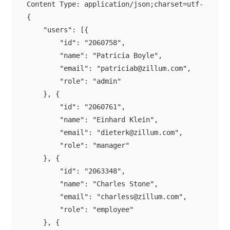
{

    "users": [{

        "id": "2060758",

        "name": "Patricia Boyle",

        "email": "patriciab@zillum.com",

        "role": "admin"

    }, {

        "id": "2060761",

        "name": "Einhard Klein",

        "email": "dieterk@zillum.com",

        "role": "manager"

    }, {

        "id": "2063348",

        "name": "Charles Stone",

        "email": "charless@zillum.com",

        "role": "employee"

    }, {
