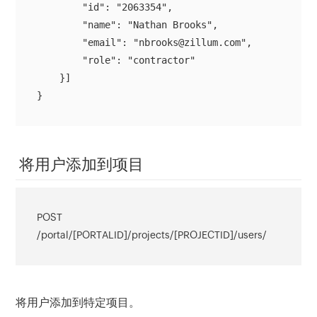
        "id": "2063354",

        "name": "Nathan Brooks",

        "email": "nbrooks@zillum.com",

        "role": "contractor"

    }]

}
将用户添加到项目
POST
/portal/[PORTALID]/projects/[PROJECTID]/users/
将用户添加到特定项目。