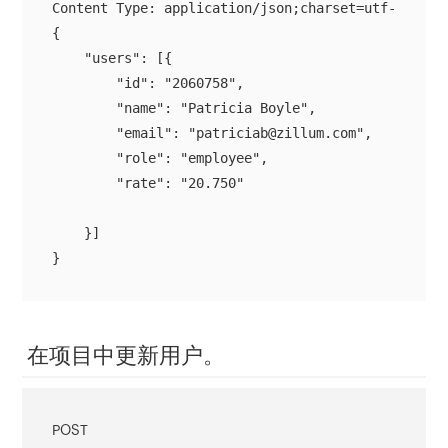
{

    "users": [{

        "id": "2060758",

        "name": "Patricia Boyle",

        "email": "patriciab@zillum.com",

        "role": "employee",

        "rate": "20.750"

    }]

}
在项目中更新用户。
POST