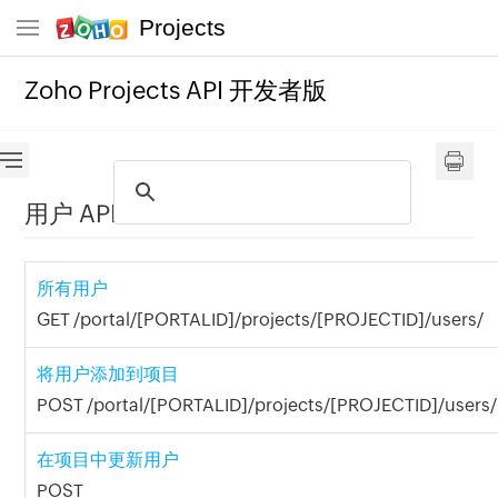
Projects
Zoho Projects API 开发者版
用户 API
所有用户
GET /portal/[PORTALID]/projects/[PROJECTID]/users/
将用户添加到项目
POST /portal/[PORTALID]/projects/[PROJECTID]/users/
在项目中更新用户
POST