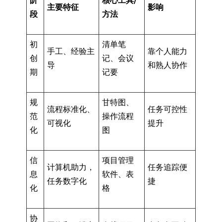
阶
核心工具/
主要特征
影响
段
方法
初
清单笔
手工、经验主
靠个人能力
创
记、会议
导
和熟人协作
期
记要
规
甘特图、
流程标准化、
任务可控性
范
操作流程
可视化
提升
化
图
信
项目管理
计算机助力，
任务追踪便
息
软件、表
任务数字化
捷
化
格
协