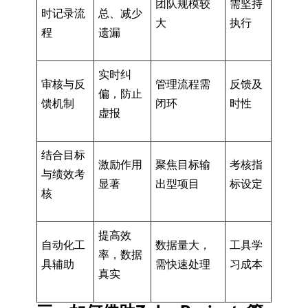
团队规模较
需坚持
时记录流
总、减少
大
执行
程
遗漏
实时纠
审核与反
管理流程需
反馈及
偏，防止
馈机制
闭环
时性
虚报
结合目标
激励作用
聚焦目标输
考核指
与绩效考
显著
出型项目
标设定
核
提高效
自动化工
数据量大，
工具学
率，数据
具辅助
需快速处理
习成本
真实