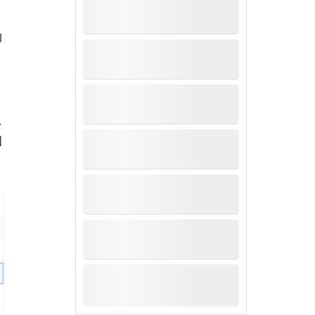
的
多
图