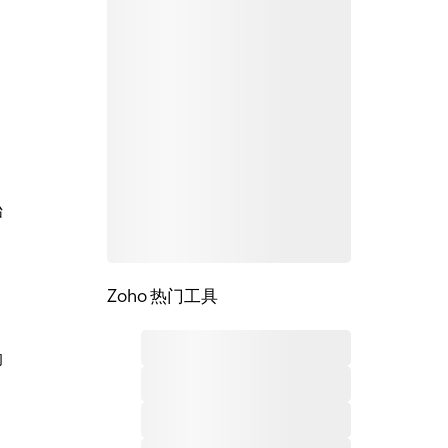
始
Zoho 热门工具
的