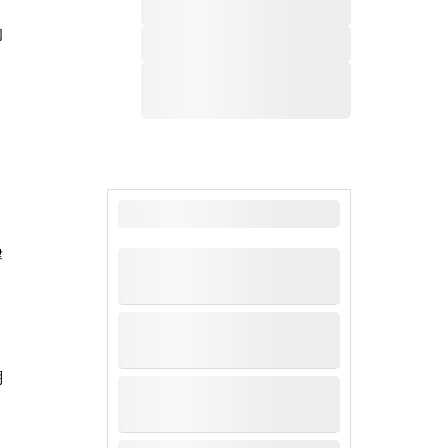
响
最新新闻
律
溯