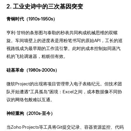
2. 工业史诗中的三次基因突变
青铜时代（1910s-1950s）
亨利·甘特的条形图与泰勒的秒表共同构成机械思维的双螺
旋。车间墙壁上的进度表是用粉笔书写的原始API，工长的巡
视路线成为最早期的工作流引擎。此时的成本控制如同蒸汽
机的飞轮调速器，粗粝但有效。
硅基革命（1980s-2000s）
微软Project的出现将项目管理带入电子表格纪元。但技术团
队开始遭遇"工具孤岛"困境：Excel之间，成本数据像不同协
议的网络包般难以互通。
神经重构（2010s-至今）
当Zoho Projects等工具将Git提交记录、容器资源监控、代码