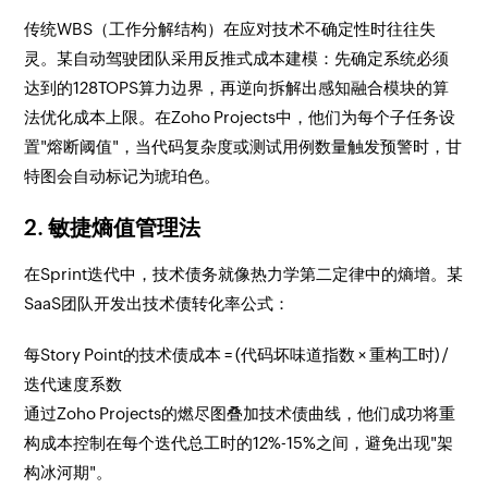
传统WBS（工作分解结构）在应对技术不确定性时往往失
灵。某自动驾驶团队采用反推式成本建模：先确定系统必须
达到的128TOPS算力边界，再逆向拆解出感知融合模块的算
法优化成本上限。在Zoho Projects中，他们为每个子任务设
置"熔断阈值"，当代码复杂度或测试用例数量触发预警时，甘
特图会自动标记为琥珀色。
2. 敏捷熵值管理法
在Sprint迭代中，技术债务就像热力学第二定律中的熵增。某
SaaS团队开发出技术债转化率公式：
每Story Point的技术债成本 = (代码坏味道指数 × 重构工时) /
迭代速度系数
通过Zoho Projects的燃尽图叠加技术债曲线，他们成功将重
构成本控制在每个迭代总工时的12%-15%之间，避免出现"架
构冰河期"。