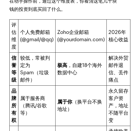
在动手操作前，通过这个维度表，你看清这笔几十块
钱的投资到底买回了什么。
评
估
个人免费邮箱
Zoho企业邮箱
2026年
维
(@gmail/@qq)
(@yourdomain.com)
核心收益
度
信
较低，常被判
解决外贸
誉
定为
极高
，自建18个海外
邮件退
等
Spam（垃圾
数据中心
信、丢件
级
邮件）
痛点
品
永久留存
牌
属于服务商
客户资
属于你
（换平台不换
所
（腾讯/谷歌
产，地址
地址）
有
等）
不随平台
权
变