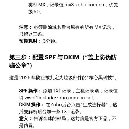
类型
MX
，记录值
mx3.zoho.com.cn
，优先
级
50
。
注意：
必须删除域名后台原有的所有 MX 记录，
只留这三条。
预期耗时：
3分钟。
第三步：配置 SPF 与 DKIM（“盖上防伪防
骗公章”）
这是 2026 年防止被判定为垃圾邮件的“核心黑科技”。
SPF 操作：
添加
TXT
记录，主机记录
@
，记录值
填
v=spf1 include:zoho.com.cn ~all
。
DKIM 操作：
在Zoho后台点击“生成选择器”，然
后去解析后台加一条
TXT
记录。
意义：
告诉全球的邮局，这封信是官方正品，不
是仿冒。