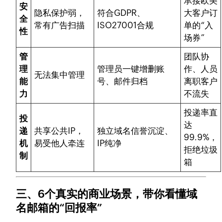
承接欧美
安
隐私保护弱，
符合GDPR、
大客户订
全
常有广告扫描
ISO27001合规
单的“入
性
场券”
管
团队协
理
管理员一键增删账
作、人员
无法集中管理
能
号、邮件归档
离职客户
力
不流失
投递率直
投
达
递
共享公共IP，
独立域名信誉沉淀、
99.9%，
机
易受他人牵连
IP纯净
拒绝垃圾
制
箱
三、6个真实的商业场景，带你看懂域
名邮箱的“回报率”