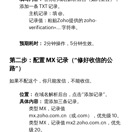
添加一条
TXT
记录。
主机记录：填
@
。
记录值：粘贴Zoho提供的
zoho-
verification=...
字符串。
预期耗时：
2分钟操作，5分钟生效。
第二步：配置 MX 记录（“修好收信的公
路”）
如果不配这个，你只能发信，不能收信。
位置：
在域名解析后台，点击“添加记录”。
具体内容：
需添加三条记录。
类型
MX
，记录值
mx.zoho.com.cn
（或.com），优先级
10
。
类型
MX
，记录值
mx2.zoho.com.cn
，优先
级
20
。