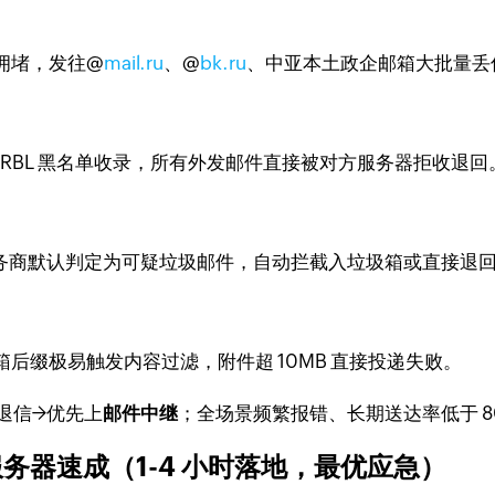
拥堵，发往@
mail.ru
、@
bk.ru
、中亚本土政企邮箱大批量丢信
盟 RBL 黑名单收录，所有外发邮件直接被对方服务器拒收退回
亚本地服务商默认判定为可疑垃圾邮件，自动拦截入垃圾箱或直接退
后缀极易触发内容过滤，附件超 10MB 直接投递失败。
退信→优先上
邮件中继
；全场景频繁报错、长期送达率低于 
务器速成（1-4 小时落地，最优应急）