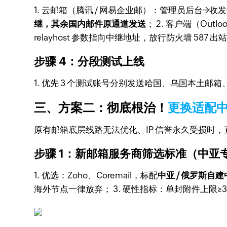
1. 云邮箱（腾讯 / 网易企业邮）：管理员后台→收
继，其余国内邮件原通道发送
； 2. 客户端（Outlo
relayhost 参数指向中继地址，放行防火墙 587 
步骤 4：分段测试上线
1. 优先 3 个测试账号分别发送哈国、乌国本土邮箱
三、方案二：彻底根治！
更换适配
原有邮箱底层线路无法优化、IP 信誉永久受损时
步骤 1：新邮箱服务商筛选标准（中亚
1. 优选：Zoho、Coremail，标配
中亚 / 俄罗斯自
海外节点一律放弃； 3. 硬性指标：单封附件上限≥3