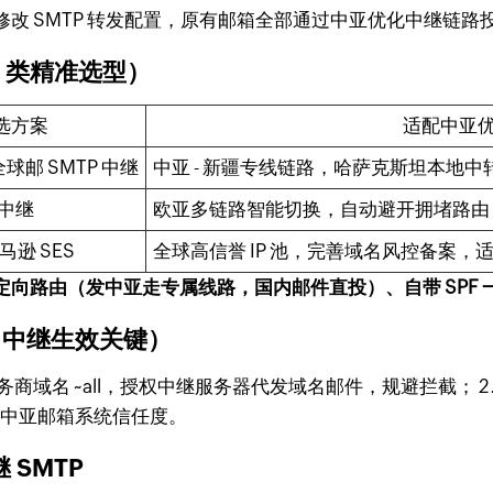
改 SMTP 转发配置，原有邮箱全部通过中亚优化中继链
 类精准选型）
选方案
适配中亚
方全球邮 SMTP 中继
中亚 - 新疆专线链路，哈萨克斯坦本地
云中继
欧亚多链路智能切换，自动避开拥堵路由
 亚马逊 SES
全球高信誉 IP 池，完善域名风控备案
向路由（发中亚走专属线路，国内邮件直投）、自带 SPF 
，中继生效关键）
:服务商域名 ~all
，授权中继服务器代发域名邮件，规避拦截； 2.
幅提升中亚邮箱系统信任度。
 SMTP