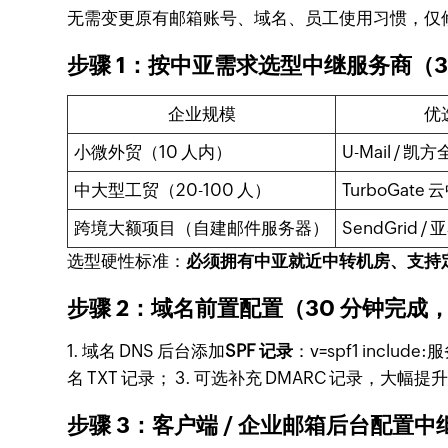
无需变更原有邮箱账号、域名、员工使用习惯，仅修
步骤 1：按中亚需求选型中继服务商（3
企业规模
优
小微外贸（10 人内）
U-Mail / 凯
中大型工贸（20-100 人）
TurboGate 
跨境大额项目（自建邮件服务器）
SendGrid /
选型硬性标准：
必须拥有中亚就近中转机房、支持定
步骤 2：域名前置配置（30 分钟完成
1. 域名 DNS 后台添加
SPF 记录
：
v=spf1 include
名 TXT 记录； 3. 可选补充 DMARC 记录，大
步骤 3：客户端 / 企业邮箱后台配置中继