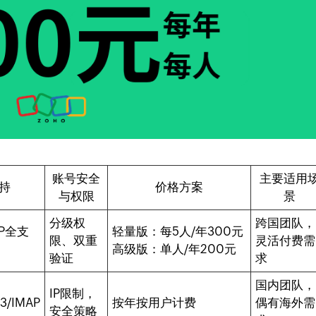
账号安全
主要适用
持
价格方案
与权限
景
分级权
跨国团队，
AP全支
轻量版：每5人/年300元
限、双重
灵活付费需
高级版：单人/年200元
验证
求
国内团队，
IP限制，
3/IMAP
按年按用户计费
偶有海外需
安全策略