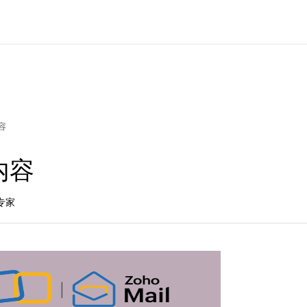
容
内容
专家