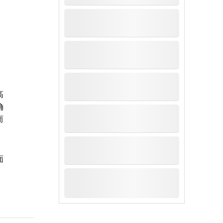
高
确
而
面