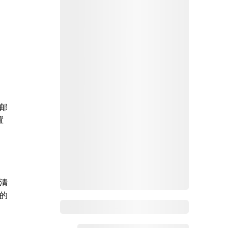
邮
置
清
的
Zoho Mail热点