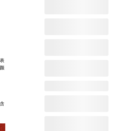
表
颜
含