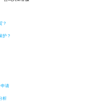
贸？
保护？
号申请
分析