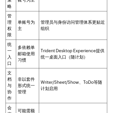
策
账号为主
略
管
理
单账号为
管理员与身份访问管理体系更贴近
权
主
组织
限
统
多依赖单
一
Trident Desktop Experience提供
邮箱使用
入
统一桌面入口（随计划）
习惯
口
文
档
非以套件
Writer/Sheet/Show、ToDo等随
与
形式统一
计划启用
协
管理
作
会
可能需额