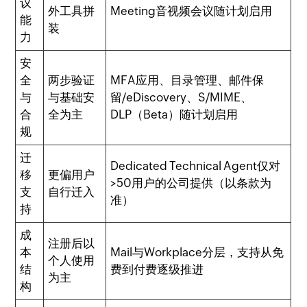
议
外工具拼
Meeting音视频会议随计划启用
能
装
力
安
全
两步验证
MFA应用、目录管理、邮件保
与
与基础安
留/eDiscovery、S/MIME、
合
全为主
DLP（Beta）随计划启用
规
迁
Dedicated Technical Agent仅对
移
更偏用户
>50用户的公司提供（以条款为
支
自行迁入
准）
持
成
注册后以
本
Mail与Workplace分层，支持从免
个人使用
结
费到付费逐级推进
为主
构