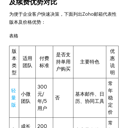
及续费优势对比
为便于企业客户快速决策，下面列出Zoho邮箱代表性
版本及价格优势：
表格
版
优
是否支
本
适用
付费
惠
持单用
主要特色
类
团队
标准
说
户购买
型
明
常
300
轻
年
小微
元/
基本邮件、日
量
否
稳
团队
年/5
历、协同工具
版
定
用户
价
常
成长
200