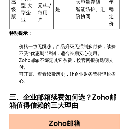
高
大容量存储、
年
型-大
元/年/
级
是
智能防护、进
稳
型企
每用
版
阶协同
定
业
户
价
特别提示：
价格一致无跳涨，产品升级无强制多付费，续费
不受“优惠期”限制，适合长期安心使用。
Zoho邮箱不绑定其它杂费，按官网报价透明支
付。
可开票、查看续费历史，让企业财务管控轻松省
心。
三、企业邮箱续费如何选？Zoho邮
箱值得信赖的三大理由