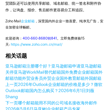
贸团队还可以使用共享邮箱、域名邮箱、统一签名和附件协
作，让询盘、报价、售后邮件更容易分工和追踪。
Zoho Mail
企业邮箱
，深受国内外企业一致喜爱。纯净无广告，安
全加密全球畅邮。
欢迎咨询：
400-660-8680转841
。立即免费体验15
天:
https://www.zoho.com.cn/mail/
相关话题
亚马逊邮箱注册哪个好？
亚马逊邮箱申请
亚马逊邮箱
关停
亚马逊WorkMail替代邮箱
国外免费企业邮箱
国外
邮箱功能
外贸业务员
外贸企业
国外教育邮箱
外国邮箱
上一页
2026年Outlook企业邮箱的价格是多少？微软
Outlook邮箱国内怎么购买？
2026年6月1日
刘薇
Shang
下一页
哪个邮箱能用不同的公司域名接收海外邮件
2026年5月6日
马亚敏|企业邮箱产品专家