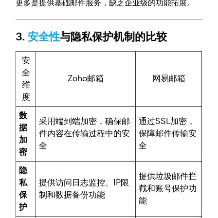
更多是提供基础邮件服务，缺乏企业级的功能拓展。
3.
安全性
与隐私保护机制的比较
安
全
Zoho邮箱
网易邮箱
维
度
数
采用端到端加密，确保邮
通过SSL加密，
据
件内容在传输过程中的安
保障邮件传输安
加
全
全
密
隐
提供垃圾邮件拦
私
提供访问日志监控、IP限
截和账号保护功
保
制和数据备份功能
能
护