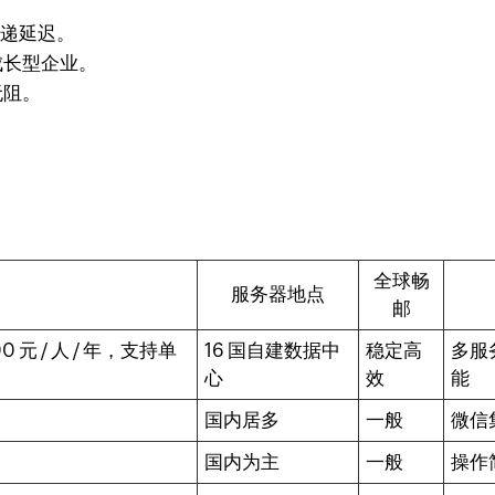
投递延迟。
成长型企业。
无阻。
全球畅
服务器地点
邮
00 元 / 人 / 年，支持单
16 国自建数据中
稳定高
多服
心
效
能
国内居多
一般
微信
国内为主
一般
操作