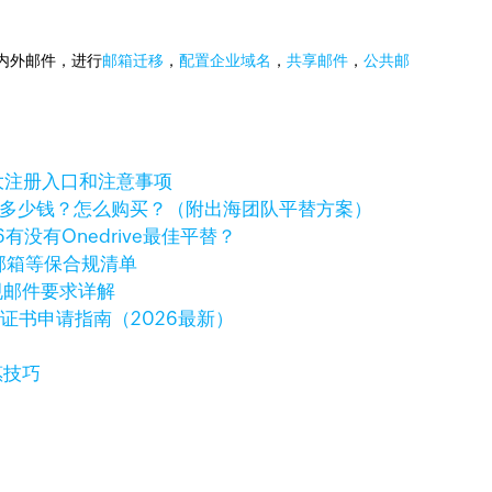
国内外邮件，进行
邮箱迁移
，
配置企业域名
，
共享邮件
，
公共邮
大注册入口和注意事项
ve一年多少钱？怎么购买？（附出海团队平替方案）
6有没有Onedrive最佳平替？
邮箱等保合规清单
规邮件要求详解
字证书申请指南（2026最新）
惠技巧