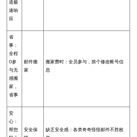
道极
速响
应
省
事：
全程
0参
邮件搬
搬家费时：全员参与，挨个修改帐号信
与无
家
息
感搬
家，
省事
安
心：
帮您
安全保
缺乏安全感：各类奇奇怪怪邮件不胜枚