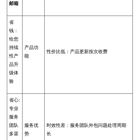
邮箱
省
钱：
给您
持续
产品功
性价比低：产品更新按次收费
性产
能
品升
级体
验
省心:
专业
服务
团队
服务优
时效性差：服务团队外包问题处理周期
多渠
势
长