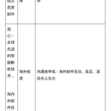
阻止
障
举
危害
邮件
放
心：
全球
先进
的智
能解
析技
海外收
沟通效率低：海外邮件丢信、延迟、退
术，
发
信令人头大
海内
外邮
件投