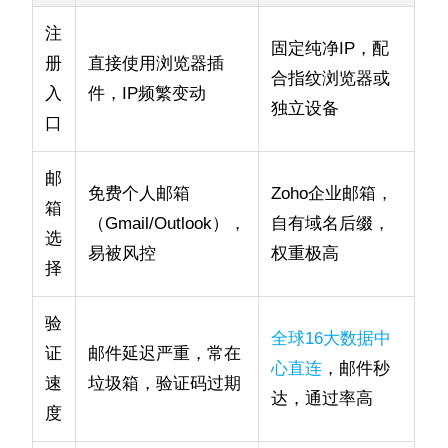
注
固定纯净IP，配
册
直接使用浏览器插
合指纹浏览器或
入
件，IP频繁变动
独立设备
口
邮
免费个人邮箱
Zoho企业邮箱，
箱
（Gmail/Outlook），
自有域名后缀，
选
易被风控
权重极高
择
验
全球16大数据中
证
邮件延迟严重，常在
心直连
，邮件秒
速
垃圾箱，验证码过期
达，通过率高
度