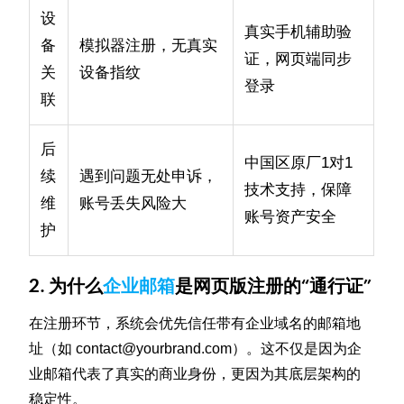
设
真实手机辅助验
备
模拟器注册，无真实
证，网页端同步
关
设备指纹
登录
联
后
中国区原厂1对1
续
遇到问题无处申诉，
技术支持，保障
维
账号丢失风险大
账号资产安全
护
2. 为什么
企业邮箱
是网页版注册的“通行证”
在注册环节，系统会优先信任带有企业域名的邮箱地
址（如 contact@yourbrand.com）。这不仅是因为企
业邮箱代表了真实的商业身份，更因为其底层架构的
稳定性。