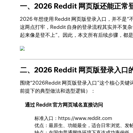
一、2026 Reddit 网页版还能正
2026 年想使用 Reddit 网页版登录入口，并不
这两点打牢，Reddit 自身的登录流程其实并
起来像是登不上”。因此，本文所有后续步骤，都是在
二、2026 Reddit 网页版登录入
围绕“2026Reddit 网页版登录入口”这个
前提下的典型做法和选型逻辑）：
通过 Reddit 官方网页域名直接访问
标准入口：
https://www.reddit.com
优点：最原生、功能最全，适合日常浏览、发
缺点：在国内普通网络环境下直连成功率偏低