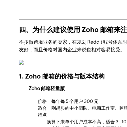
四、为什么建议使用 Zoho 邮箱来注册
不少做跨境业务的卖家，在规划 Reddit 账号体
友好，而且价格对国内企业来说也相对容易接受。
1. Zoho 邮箱的价格与版本结构
Zoho 邮箱轻量版
价格：每年每 5 个用户 300 元
适合：刚起步的中小团队、电商工作室、跨
特点：
换算下来单个用户成本不高，适合 3–1