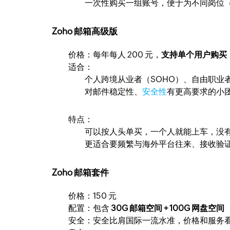
一次性购买一组账号，便于为不同岗位（
Zoho 邮箱高级版
价格：每年每人 200 元，
支持单个用户购买
适合：
个人跨境从业者（SOHO）、自由职业
对邮件稳定性、
安全性
有更高要求的小
特点：
可以按人头单买，一个人就能上车，没
更适合要频繁与海外平台往来、接收验
Zoho 邮箱套件
价格：150 元
配置：包含
30G 邮箱空间 + 100G 网盘空间
安全：安全比肩国际一流水准，价格和服务