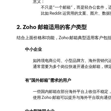
意义：
不只是“一个邮箱”，而是轻办公套件，
比如 Reddit 运营用的文案、图片、数
2. Zoho 邮箱适用的客户类型
结合上面价格和功能，Zoho 邮箱典型适用客户包
中小企业
如跨境电商公司、小型品牌方、海外营销代
通常需要为多个岗位快速开通企业邮箱，绑定 Redd
有“国外邮箱”需求的用户
一些国内邮箱在部分海外平台上收信不稳定，或容易被
使用 Zoho 邮箱可以提升与海外平台双向