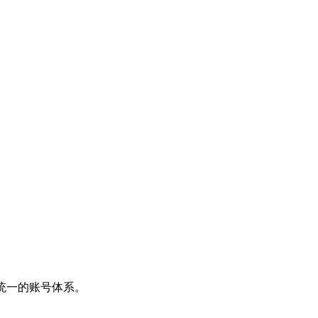
成统一的账号体系。