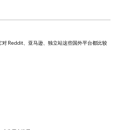
对 Reddit、亚马逊、独立站这些国外平台都比较