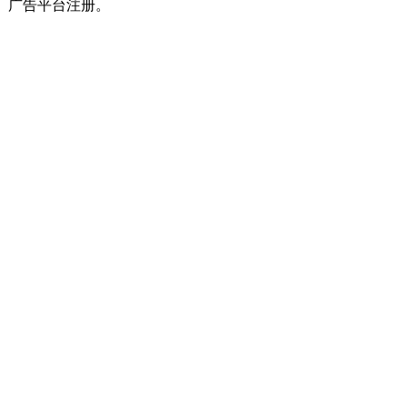
媒、广告平台注册。