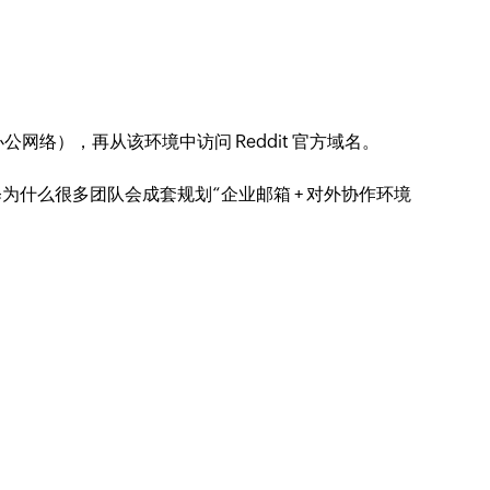
络），再从该环境中访问 Reddit 官方域名。
释为什么很多团队会成套规划“企业邮箱 + 对外协作环境