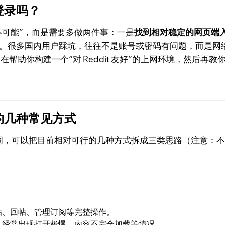
常登录吗？
是“不可能”，而是需要多做两件事：一是
找到相对稳定的网页端
不复杂。很多国内用户踩坑，往往不是账号或密码有问题，而是
帮助你构建一个“对 Reddit 友好”的上网环境，然后再
口的几种常见方式
核心关键词，可以把目前相对可行的几种方式拆成三类思路（注意
帖、回帖、管理订阅等完整操作。
，经常出现打开极慢、内容不完全加载等情况。