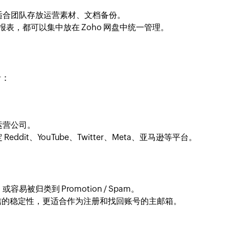
适合团队存放运营素材、文档备份。
据报表，都可以集中放在 Zoho 网盘中统一管理。
括：
运营公司。
it、YouTube、Twitter、Meta、亚马逊等平台。
归类到 Promotion / Spam。
通信的稳定性，更适合作为注册和找回账号的主邮箱。