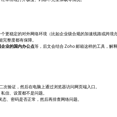
个更稳定的对外网络环境（比如企业级合规的加速线路或跨境办公网
、功能完整度都有保障。
国企业的国内办公点
等，后文会结合 Zoho 邮箱这样的工具，解
成登录和二次验证，然后在电脑上通过浏览器访问网页端入口。
、私信、设置都不是问题。
号状态、密码是否正常，然后再排查网络问题。