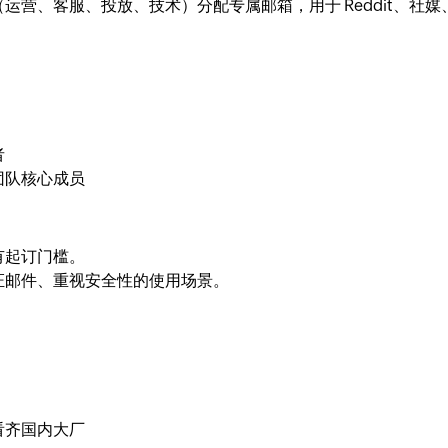
运营、客服、投放、技术）分配专属邮箱，用于 Reddit、社
者
团队核心成员
有起订门槛。
证邮件、重视安全性的使用场景。
看齐国内大厂