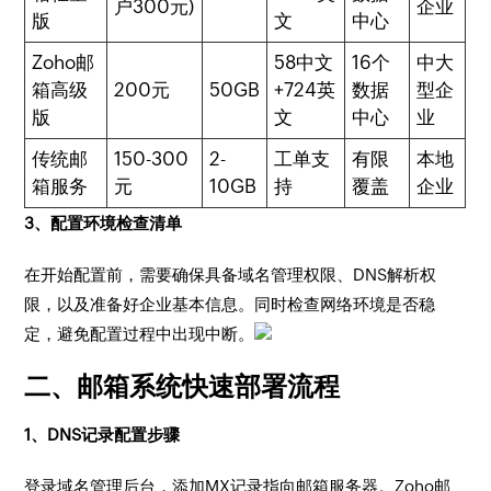
户300元)
企业
版
文
中心
Zoho邮
5
8中文
16个
中大
箱高级
200元
50GB
+7
24英
数据
型企
版
文
中心
业
传统邮
150-300
2-
工单支
有限
本地
箱服务
元
10GB
持
覆盖
企业
3、配置环境检查清单
在开始配置前，需要确保具备域名管理权限、DNS解析权
限，以及准备好企业基本信息。同时检查网络环境是否稳
定，避免配置过程中出现中断。
二、邮箱系统快速部署流程
1、DNS记录配置步骤
登录域名管理后台，添加MX记录指向邮箱服务器。Zoho邮