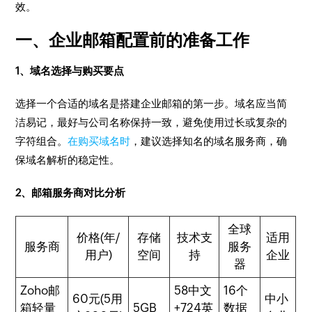
效。
一、企业邮箱配置前的准备工作
1、域名选择与购买要点
选择一个合适的域名是搭建企业邮箱的第一步。域名应当简
洁易记，最好与公司名称保持一致，避免使用过长或复杂的
字符组合。
在购买域名时
，建议选择知名的域名服务商，确
保域名解析的稳定性。
2、邮箱服务商对比分析
全球
价格(年/
存储
技术支
适用
服务商
服务
用户)
空间
持
企业
器
Zoho邮
5
8中文
16个
60元(5用
中小
箱轻量
5GB
+7
24英
数据