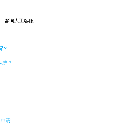
咨询人工客服
贸？
保护？
号申请